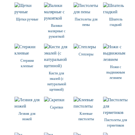
Щетки ручные
Пистолеты для
Шпатель
пены
гладкий
Валики
малярные с
рукояткой
Степлеры
Стержни
клеевые
Ножи с
выдвижным
Кисти для
лезвием
эмалей (с
натуральной
щетиной)
Скрепки
Лезвия для
Клеевые
ножей
пистолеты
Пистолеты для
герметиков