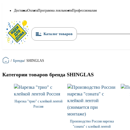
Доставка
Оплата
Программа лояльности
Профессионалам
Каталог товаров
Главная
/
Бренды
/
SHINGLAS
Категории товаров бренда SHINGLAS
Нарезка "трио" с клейкой лентой
Россия
Производство России нарезка
"соната" с клейкой лентой