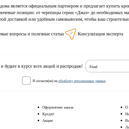
дома является официальным партнером и предлагает купить кр
лючевые позиции: от черепицы серии «Джаз» до необходимых м
рой доставкой или удобным самовывозом, чтобы ваш строительны
емые вопросы и полезные статьи
Консультация эксперта
 будьте в курсе всех акций и распродаж!
Email
я согласен(на) на
обработку персональных данных
.
Оформление заказа
О 
Кредит
Н
Акции
В
Л