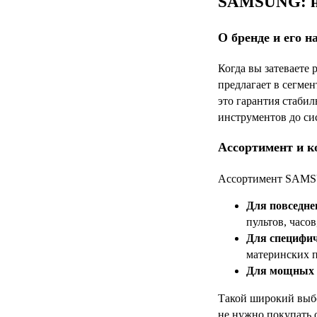
SAMSUNG: на
О бренде и его н
Когда вы затеваете
предлагает в сегме
это гарантия стаби
инструментов до си
Ассортимент и к
Ассортимент SAMSUN
Для повседне
пультов, часо
Для специфич
материнских п
Для мощных 
Такой широкий выбо
не нужно покупать 