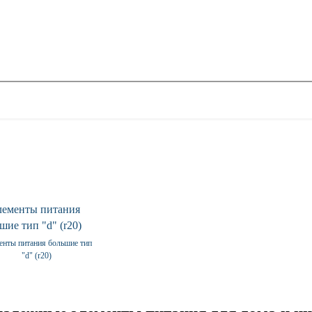
енты питания большие тип
"d" (r20)