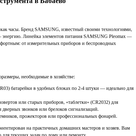
струмента в Бабаево
ало как часы. Бренд SAMSUNG, известный своими технологиями,
ое — энергию. Линейка элементов питания SAMSUNG Pleomax —
омфортным: от измерительных приборов и беспроводных
азмеры, необходимые в хозяйстве:
03) батарейки в удобных блоках по 2-4 штуки — идеально для
овертов или старых приборов, «таблетки» (CR2032) для
я дверных звонков или брелоков сигнализаций.
иемников, прожекторов или профессиональных фонарей.
риентирован на практичных домашних мастеров и хозяев. Вам
 для текущих задач по дому или ремонту.