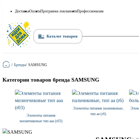
Доставка
Оплата
Программа лояльности
Профессионалам
Каталог товаров
Главная
/
Бренды
/
SAMSUNG
Категории товаров бренда SAMSUNG
Элементы питания пальчиковые,
Элем
тип аа (r6)
Элементы питания
мизинчиковые тип ааа (r03)