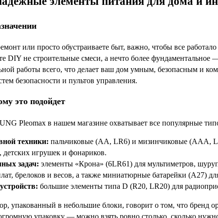
дежные элементы питания для дома и ин
азначении
 ремонт или просто обустраиваете быт, важно, чтобы все работ
нте DIY не строительные смеси, а нечто более фундаментальн
льной работы всего, что делает ваш дом умным, безопасным и к
стем безопасности и пультов управления.
ому это подойдет
G Pleomax в нашем магазине охватывает все популярные типор
вной техники:
пальчиковые (АА, LR6) и мизинчиковые (ААА, LR
в, детских игрушек и фонариков.
ных задач:
элементы «Крона» (6LR61) для мультиметров, шуруп
лат, брелоков и весов, а также миниатюрные батарейки (A27) дл
устройств:
большие элементы типа D (R20, LR20) для радиопр
р, упакованный в небольшие блоки, говорит о том, что бренд о
огромную упаковку — можно взять ровно столько, сколько нужно