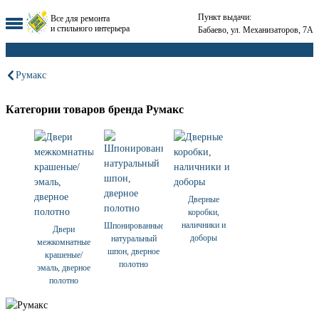
Пункт выдачи:
Все для ремонта
и стильного интерьера
Бабаево, ул. Механизаторов, 7А
Румакс
Категории товаров бренда Румакс
Дверные
коробки,
наличники и
Шпонированные
Двери
доборы
натуральный
межкомнатные
шпон, дверное
крашеные/
полотно
эмаль, дверное
полотно