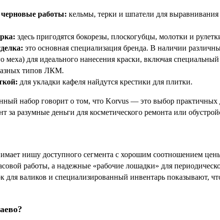
 черновые работы:
кельмы, терки и шпатели для выравнивания 
рка:
здесь пригодятся бокорезы, плоскогубцы, молотки и рулетк
делка:
это основная специализация бренда. В наличии различны
о меха) для идеального нанесения краски, включая специальный 
разных типов ЛКМ.
ткой:
для укладки кафеля найдутся крестики для плитки.
нный набор говорит о том, что Korvus — это выбор практичных 
т за разумные деньги для косметического ремонта или обустрой
нимает нишу доступного сегмента с хорошим соотношением цены
совой работы, а надежные «рабочие лошадки» для периодическо
к для валиков и специализированный инвентарь показывают, что 
баево?