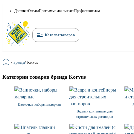
Доставка
Оплата
Программа лояльности
Профессионалам
Каталог товаров
Главная
/
Бренды
/
Korvus
Категории товаров бренда Korvus
Ванночки, наборы малярные
Ведра и контейнеры для
строительных растворов