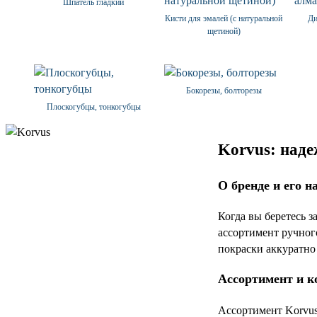
Шпатель гладкий
Кисти для эмалей (с натуральной
Ди
щетиной)
Бокорезы, болторезы
Плоскогубцы, тонкогубцы
Korvus: над
О бренде и его н
Когда вы беретесь 
ассортимент ручног
покраски аккуратно
Ассортимент и к
Ассортимент Korvus