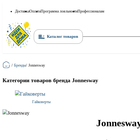
Доставка
Оплата
Программа лояльности
Профессионалам
Каталог товаров
Главная
/
Бренды
/
Jonnesway
Категории товаров бренда Jonnesway
Гайковерты
Jonneswa