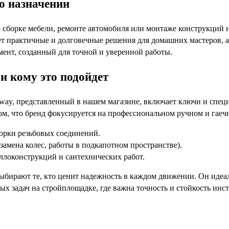
го назначении
 о сборке мебели, ремонте автомобиля или монтаже конструкций 
ет практичные и долговечные решения для домашних мастеров, а
мент, созданный для точной и уверенной работы.
и кому это подойдет
way, представленный в нашем магазине, включает ключи и специа
том, что бренд фокусируется на профессиональном ручном и гаеч
орки резьбовых соединений.
замена колес, работы в подкапотном пространстве).
локонструкций и сантехнических работ.
ыбирают те, кто ценит надежность в каждом движении. Он идеал
х задач на стройплощадке, где важна точность и стойкость инст