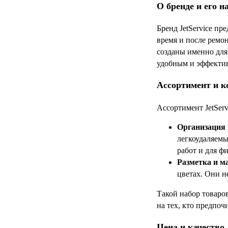
О бренде и его н
Бренд JetService п
время и после ремон
созданы именно для 
удобным и эффекти
Ассортимент и к
Ассортимент JetServ
Организация 
легкоудаляемы
работ и для ф
Разметка и м
цветах. Они н
Такой набор товаров
на тех, кто предпо
Цена и качество