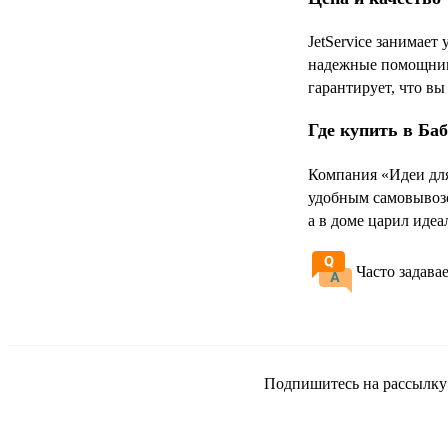
JetService занимает
надежные помощники
гарантирует, что вы
Где купить в Ба
Компания «Идеи для
удобным самовывозо
а в доме царил иде
Часто задава
Подпишитесь на рассылку и