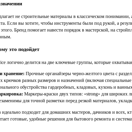
азначении
редлагает не строительные материалы в классическом понимании,
та. Если вы хотите, чтобы инструменты были под рукой, а резу
этого. Бренд помогает навести порядок в мастерской, на стройпл
вным.
ому это подойдет
ice логично делится на две ключевые группы, которые охватываю
и хранение:
Прочные органайзеры черно-желтого цвета с раздел
х крючков разных размеров и назначений (включая специальные 
инального обустройства гардеробных, кладовых, кухонь и ванных
аркировка:
Маркеры-краски двух типов: «strong» для широких лин
езаменимы для точной разметки перед резкой материалов, укла
 идеально подходит для домашних мастеров, дачников и всех, кт
читает готовые, удобные решения для бытового ремонта и систем