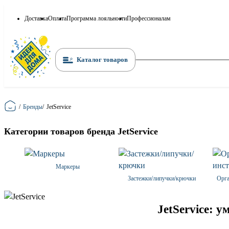
Доставка
Оплата
Программа лояльности
Профессионалам
Каталог товаров
Главная
/
Бренды
/
JetService
Категории товаров бренда JetService
Маркеры
Застежки/липучки/крючки
Орга
JetService: 