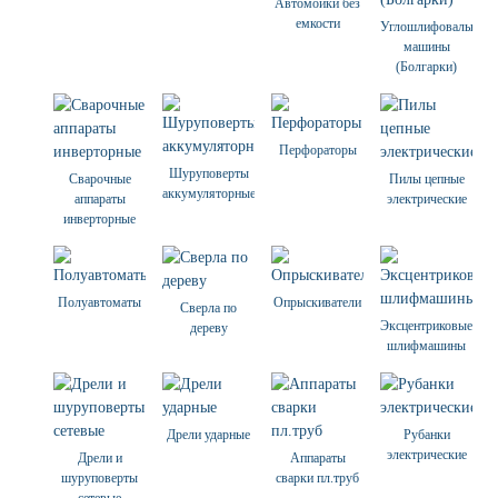
Автомойки без
емкости
Углошлифовальные
машины
(Болгарки)
Перфораторы
Шуруповерты
Сварочные
Пилы цепные
аккумуляторные
аппараты
электрические
инверторные
Полуавтоматы
Опрыскиватели
Сверла по
Эксцентриковые
дереву
шлифмашины
Дрели ударные
Рубанки
электрические
Дрели и
Аппараты
шуруповерты
сварки пл.труб