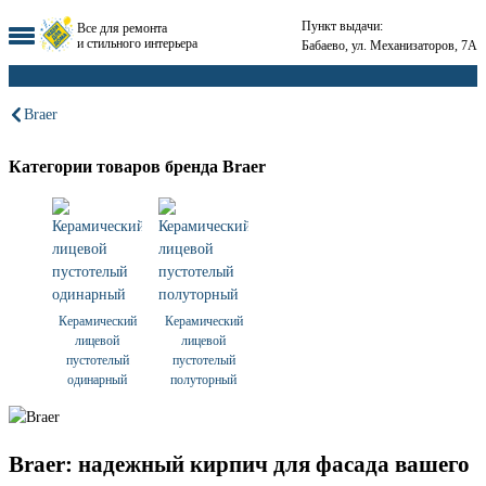
Пункт выдачи:
Все для ремонта
и стильного интерьера
Бабаево, ул. Механизаторов, 7А
Braer
Категории товаров бренда Braer
Керамический
Керамический
лицевой
лицевой
пустотелый
пустотелый
одинарный
полуторный
Braer: надежный кирпич для фасада вашего