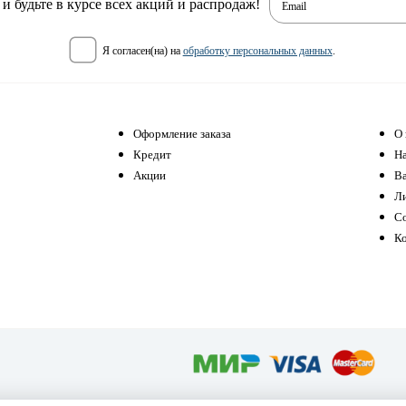
 будьте в курсе всех акций и распродаж!
Email
я согласен(на) на
обработку персональных данных
.
Оформление заказа
О 
Кредит
Н
Акции
В
Л
С
К