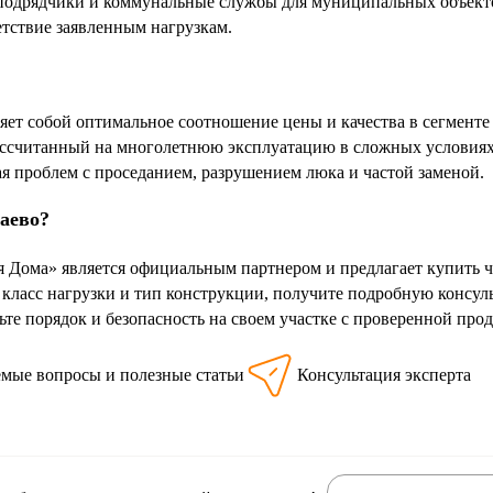
одрядчики и коммунальные службы для муниципальных объектов
етствие заявленным нагрузкам.
яет собой оптимальное соотношение цены и качества в сегмент
ассчитанный на многолетнюю эксплуатацию в сложных условиях.
ая проблем с проседанием, разрушением люка и частой заменой.
баево?
 Дома» является официальным партнером и предлагает купить 
класс нагрузки и тип конструкции, получите подробную консу
ьте порядок и безопасность на своем участке с проверенной про
емые вопросы и полезные статьи
Консультация эксперта