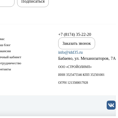
Подписаться
+7 (8174) 35-22-20
нас
Заказать звонок
аш блог
акансии
info@idd35.ru
ичный кабинет
Бабаево, ул. Механизаторов, 7А
отрудничество
ООО «СТРОЙОЛИМП»
онтакты
ИНН 3525475546 КПП 352501001
ОГРН 1213500017928