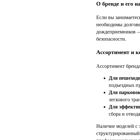
О бренде и его н
Если вы занимаетесь
необходимы долгове
дождеприемников —
безопасности.
Ассортимент и к
Ассортимент бренда
Для пешеходн
подъездных пу
Для парковок
легкового тра
Для эффектив
сбора и отвод
Наличие моделей с 
структурированный 