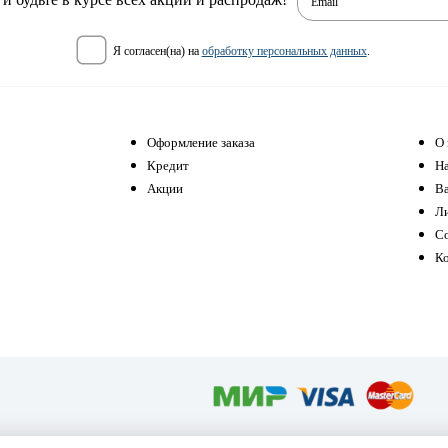
Email
я согласен(на) на
обработку персональных данных
.
Оформление заказа
О 
Кредит
Н
Акции
В
Л
С
К