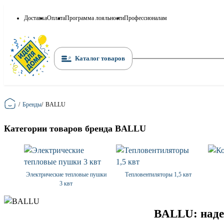
Доставка
Оплата
Программа лояльности
Профессионалам
Каталог товаров
Главная
/
Бренды
/
BALLU
Категории товаров бренда BALLU
Электрические тепловые пушки
Тепловентиляторы 1,5 квт
3 квт
BALLU: наде