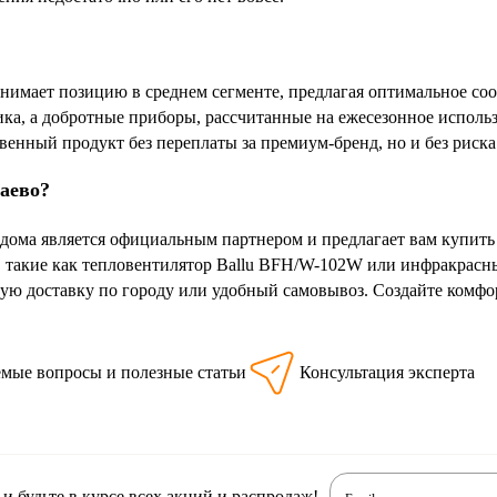
имает позицию в среднем сегменте, предлагая оптимальное со
ка, а добротные приборы, рассчитанные на ежесезонное использо
венный продукт без переплаты за премиум-бренд, но и без риска
баево?
дома является официальным партнером и предлагает вам купить
 такие как тепловентилятор Ballu BFH/W-102W или инфракрас
ую доставку по городу или удобный самовывоз. Создайте комфо
емые вопросы и полезные статьи
Консультация эксперта
 будьте в курсе всех акций и распродаж!