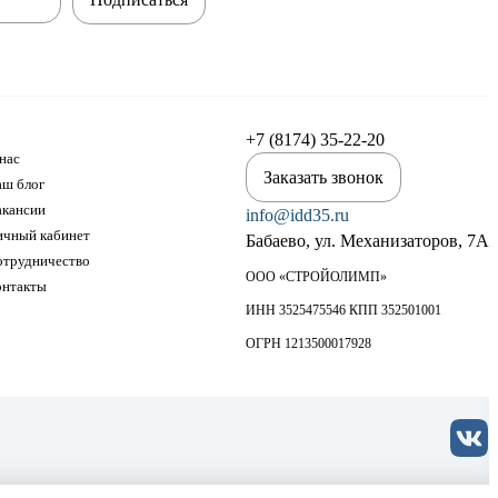
+7 (8174) 35-22-20
нас
Заказать звонок
аш блог
акансии
info@idd35.ru
ичный кабинет
Бабаево, ул. Механизаторов, 7А
отрудничество
ООО «СТРОЙОЛИМП»
онтакты
ИНН 3525475546 КПП 352501001
ОГРН 1213500017928