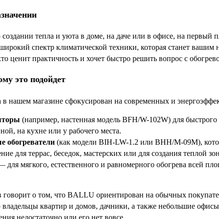
азначении
о создании тепла и уюта в доме, на даче или в офисе, на первы
ирокий спектр климатической техники, которая станет вашим 
 кто ценит практичность и хочет быстро решить вопрос с обогре
ому это подойдет
 в нашем магазине сфокусирован на современных и энергоэффек
яторы
(например, настенная модель BFH/W-102W) для быстрого 
ной, на кухне или у рабочего места.
е обогреватели
(как модели BIH-LW-1.2 или BHH/M-09M), которы
ние для террас, беседок, мастерских или для создания теплой зо
 для мягкого, естественного и равномерного обогрева всей пло
в говорит о том, что BALLU ориентирован на обычных покупат
 владельцы квартир и домов, дачники, а также небольшие офисы
ния недостаточно или его нет вовсе.