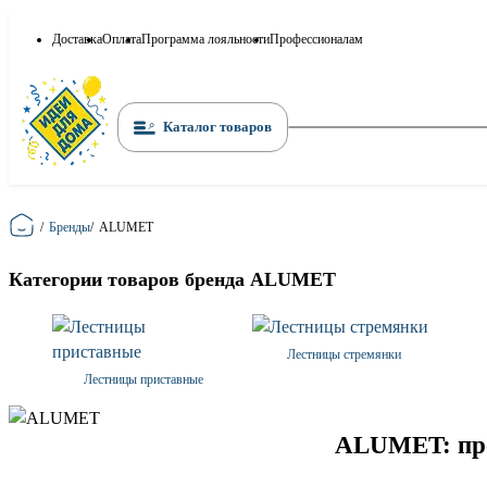
Доставка
Оплата
Программа лояльности
Профессионалам
Каталог товаров
Главная
/
Бренды
/
ALUMET
Категории товаров бренда ALUMET
Лестницы стремянки
Лестницы приставные
ALUMET: про