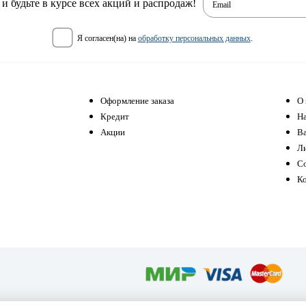
 будьте в курсе всех акций и распродаж!
Email
я согласен(на) на
обработку персональных данных
.
Оформление заказа
О 
Кредит
Н
Акции
В
Л
С
К