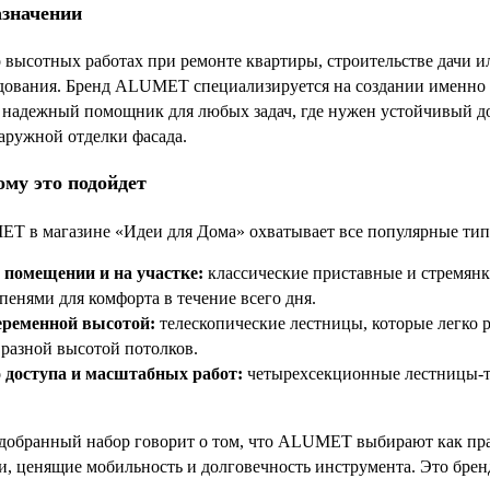
азначении
 о высотных работах при ремонте квартиры, строительстве дачи 
удования. Бренд ALUMET специализируется на создании именно
 надежный помощник для любых задач, где нужен устойчивый дос
наружной отделки фасада.
ому это подойдет
T в магазине «Идеи для Дома» охватывает все популярные тип
 помещении и на участке:
классические приставные и стремян
енями для комфорта в течение всего дня.
переменной высотой:
телескопические лестницы, которые легко ре
разной высотой потолков.
 доступа и масштабных работ:
четырехсекционные лестницы-т
добранный набор говорит о том, что ALUMET выбирают как пра
, ценящие мобильность и долговечность инструмента. Это бренд