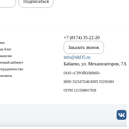
Подписаться
+7 (8174) 35-22-20
нас
Заказать звонок
аш блог
акансии
info@idd35.ru
ичный кабинет
Бабаево, ул. Механизаторов, 7А
отрудничество
ООО «СТРОЙОЛИМП»
онтакты
ИНН 3525475546 КПП 352501001
ОГРН 1213500017928