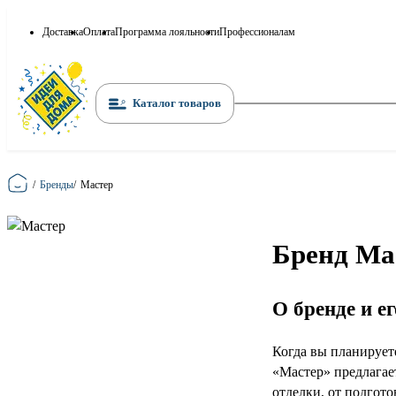
Доставка
Оплата
Программа лояльности
Профессионалам
Каталог товаров
Главная
/
Бренды
/
Мастер
Бренд Ма
О бренде и е
Когда вы планирует
«Мастер» предлагае
отделки, от подгот