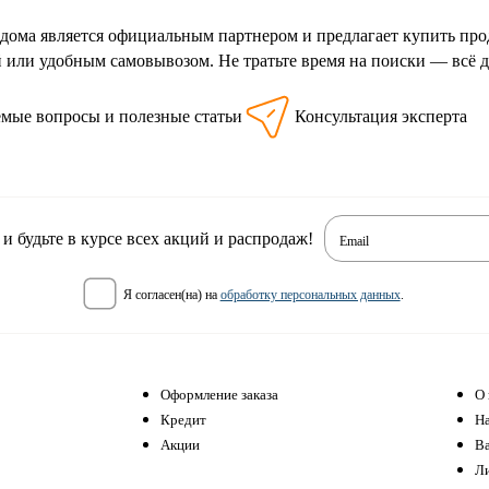
дома является официальным партнером и предлагает купить про
й или удобным самовывозом. Не тратьте время на поиски — всё д
емые вопросы и полезные статьи
Консультация эксперта
 будьте в курсе всех акций и распродаж!
Email
я согласен(на) на
обработку персональных данных
.
Оформление заказа
О 
Кредит
Н
Акции
В
Л